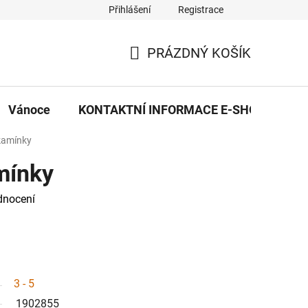
Přihlášení
Registrace
eDekor PROVOZOVNA
OBCHODNÍ PODMÍNKY
PRAVID
PRÁZDNÝ KOŠÍK
NÁKUPNÍ
KOŠÍK
Vánoce
KONTAKTNÍ INFORMACE E-SHOPU
kamínky
mínky
dnocení
3 - 5
1902855