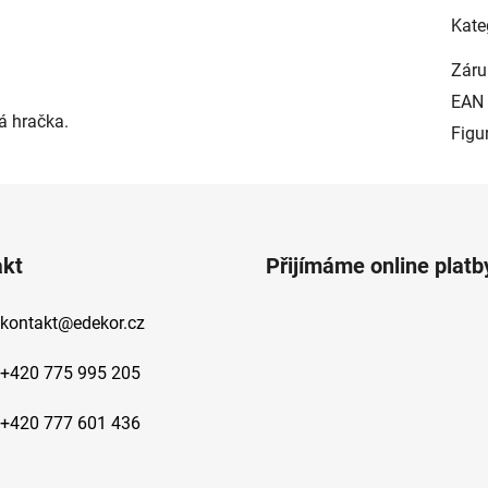
Kate
Záru
EAN
á hračka.
Figu
akt
Přijímáme online platb
kontakt
@
edekor.cz
+420 775 995 205
+420 777 601 436