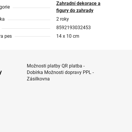
Zahradní dekorace a
gorie
figury do zahrady
ka
2 roky
8592193032453
ra pes
14 x 10 cm
Možnosti platby QR platba -
y
Dobírka Možnosti dopravy PPL -
Zásilkovna