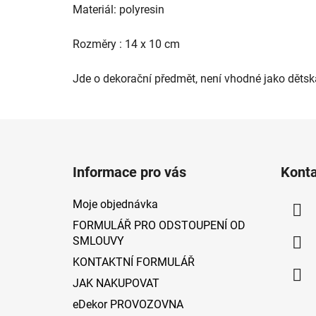
Materiál: polyresin
Rozměry : 14 x 10 cm
Jde o dekorační předmět, není vhodné jako dětsk
Z
á
Informace pro vás
Kont
p
a
Moje objednávka
t
FORMULÁŘ PRO ODSTOUPENÍ OD
í
SMLOUVY
KONTAKTNÍ FORMULÁŘ
JAK NAKUPOVAT
eDekor PROVOZOVNA