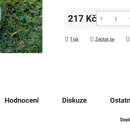
5
hvězdiček.
217 Kč
Měrná cena:
Tisk
Zeptat se
Hodnocení
Diskuze
Ostatn
Dopl