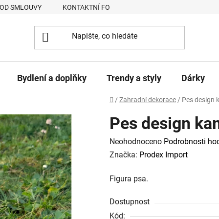
 OD SMLOUVY
KONTAKTNÍ FORMULÁŘ
JAK NAKUPOVAT
Bydlení a doplňky
Trendy a styly
Dárky
Domů
/
Zahradní dekorace
/
Pes design 
Pes design ka
Průměrné
Neohodnoceno
Podrobnosti ho
hodnocení
Značka:
Prodex Import
produktu
Figura psa.
je
0,0
Dostupnost
z
Kód: