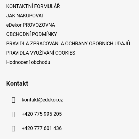
í
KONTAKTNÍ FORMULÁŘ
JAK NAKUPOVAT
eDekor PROVOZOVNA
OBCHODNÍ PODMÍNKY
PRAVIDLA ZPRACOVÁNÍ A OCHRANY OSOBNÍCH ÚDAJŮ
PRAVIDLA VYUŽÍVÁNÍ COOKIES
Hodnocení obchodu
Kontakt
kontakt
@
edekor.cz
+420 775 995 205
+420 777 601 436