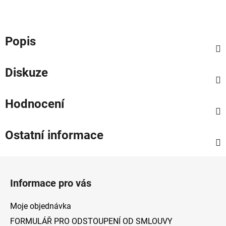
Popis
Diskuze
Hodnocení
Ostatní informace
Z
á
Informace pro vás
p
a
Moje objednávka
t
FORMULÁŘ PRO ODSTOUPENÍ OD SMLOUVY