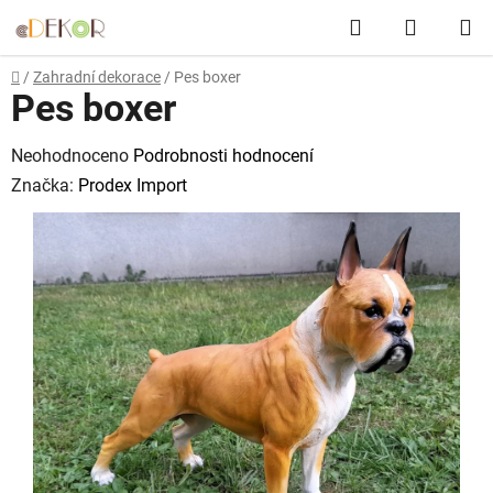
Přejít
Hledat
NÁKUP
na
obsah
KOŠÍK
Domů
/
Zahradní dekorace
/
Pes boxer
Pes boxer
Průměrné
Neohodnoceno
Podrobnosti hodnocení
hodnocení
Značka:
Prodex Import
produktu
je
0,0
z
5
hvězdiček.