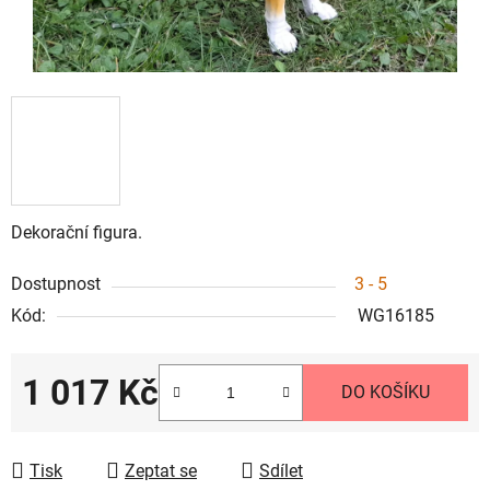
Dekorační figura.
Dostupnost
3 - 5
Kód:
WG16185
1 017 Kč
DO KOŠÍKU
Měrná cena:
Tisk
Zeptat se
Sdílet