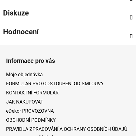
Diskuze
Hodnocení
Z
á
Informace pro vás
p
a
Moje objednávka
t
FORMULÁŘ PRO ODSTOUPENÍ OD SMLOUVY
í
KONTAKTNÍ FORMULÁŘ
JAK NAKUPOVAT
eDekor PROVOZOVNA
OBCHODNÍ PODMÍNKY
PRAVIDLA ZPRACOVÁNÍ A OCHRANY OSOBNÍCH ÚDAJŮ