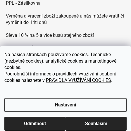
PPL - Zásilkovna
Výměna a vrácení zboží zakoupené u nás můžete vrátit či
vyměnit do 14ti dnů
Sleva 10 % na 5 a více kusů stejného zboží
Doprava po ČR zdarma pro objednávky nad 2500 Kč
Na
našich stránkách používáme cookies. Technické
Zákaznická podpora každý všední den od 9.00 do 18.00
(nezbytné cookies), analytické cookies a marketingové
hodin
cookies.
Podrobnější informace o pravidlech využívání souborů
cookies naleznete v
PRAVIDLA VYUŽÍVÁNÍ COOKIES
.
eDEKOR.cz
Nastavení
Odmítnout
Souhlasím
Vytvořil Shoptet