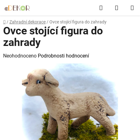
Přejít
Hledat
NÁKUP
na
obsah
KOŠÍK
Domů
/
Zahradní dekorace
/
Ovce stojící figura do zahrady
Ovce stojící figura do
zahrady
Průměrné
Neohodnoceno
Podrobnosti hodnocení
hodnocení
produktu
je
0,0
z
5
hvězdiček.