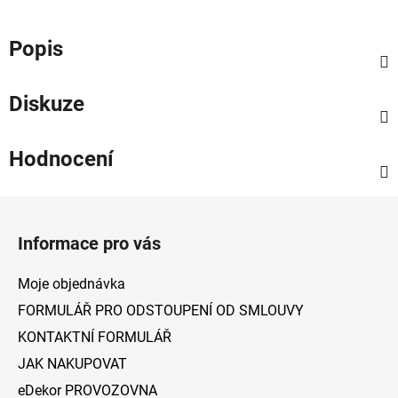
Popis
Diskuze
Hodnocení
Z
á
Informace pro vás
p
a
Moje objednávka
t
FORMULÁŘ PRO ODSTOUPENÍ OD SMLOUVY
í
KONTAKTNÍ FORMULÁŘ
JAK NAKUPOVAT
eDekor PROVOZOVNA