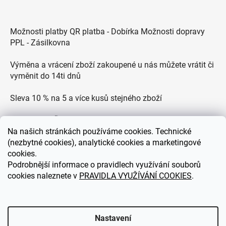
Možnosti platby QR platba - Dobírka Možnosti dopravy
PPL - Zásilkovna
Výměna a vrácení zboží zakoupené u nás můžete vrátit či
vyměnit do 14ti dnů
Sleva 10 % na 5 a více kusů stejného zboží
Doprava po ČR zdarma pro objednávky nad 2500 Kč
Na
našich stránkách používáme cookies. Technické
Zákaznická podpora každý všední den od 9.00 do 18.00
(nezbytné cookies), analytické cookies a marketingové
hodin
cookies.
Podrobnější informace o pravidlech využívání souborů
cookies naleznete v
PRAVIDLA VYUŽÍVÁNÍ COOKIES
.
eDEKOR.cz
Nastavení