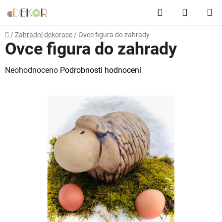
Přejít
Hledat
NÁKUP
na
obsah
KOŠÍK
Domů
/
Zahradní dekorace
/
Ovce figura do zahrady
Ovce figura do zahrady
Průměrné
Neohodnoceno
Podrobnosti hodnocení
hodnocení
produktu
je
0,0
z
5
hvězdiček.