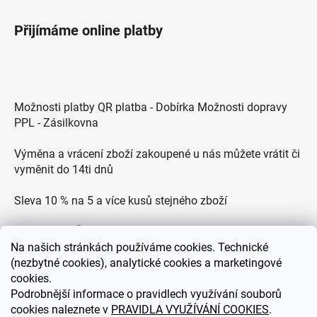
Přijímáme online platby
Možnosti platby QR platba - Dobírka Možnosti dopravy
PPL - Zásilkovna
Výměna a vrácení zboží zakoupené u nás můžete vrátit či
vyměnit do 14ti dnů
Sleva 10 % na 5 a více kusů stejného zboží
Doprava po ČR zdarma pro objednávky nad 2500 Kč
Na
našich stránkách používáme cookies. Technické
Zákaznická podpora každý všední den od 9.00 do 18.00
(nezbytné cookies), analytické cookies a marketingové
hodin
cookies.
Podrobnější informace o pravidlech využívání souborů
cookies naleznete v
PRAVIDLA VYUŽÍVÁNÍ COOKIES
.