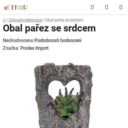
Přejít
Hledat
NÁKUP
na
obsah
KOŠÍK
Domů
/
Zahradní dekorace
/
Obal pařez se srdcem
Obal pařez se srdcem
Průměrné
Neohodnoceno
Podrobnosti hodnocení
hodnocení
Značka:
Prodex Import
produktu
je
0,0
z
5
hvězdiček.