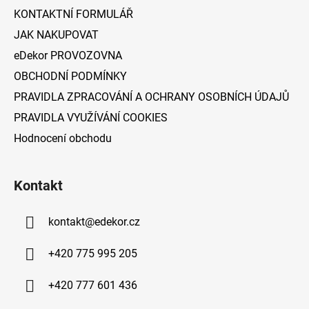
í
KONTAKTNÍ FORMULÁŘ
JAK NAKUPOVAT
eDekor PROVOZOVNA
OBCHODNÍ PODMÍNKY
PRAVIDLA ZPRACOVÁNÍ A OCHRANY OSOBNÍCH ÚDAJŮ
PRAVIDLA VYUŽÍVÁNÍ COOKIES
Hodnocení obchodu
Kontakt
kontakt
@
edekor.cz
+420 775 995 205
+420 777 601 436