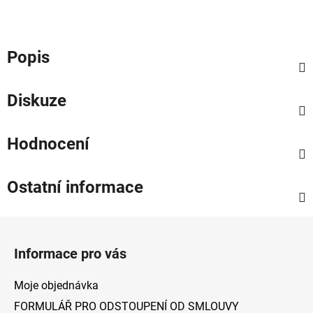
Popis
Diskuze
Hodnocení
Ostatní informace
Z
á
Informace pro vás
p
a
Moje objednávka
t
FORMULÁŘ PRO ODSTOUPENÍ OD SMLOUVY