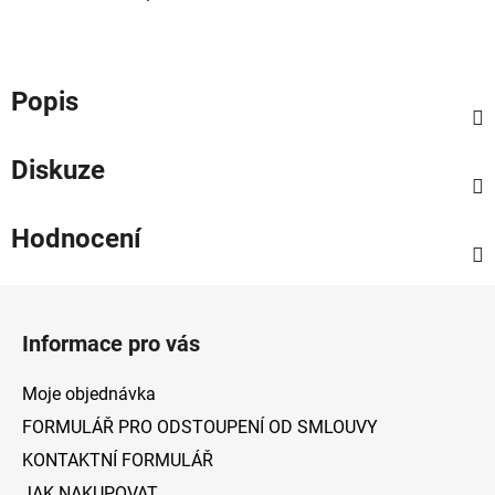
Popis
Diskuze
Hodnocení
Z
á
Informace pro vás
p
a
Moje objednávka
t
FORMULÁŘ PRO ODSTOUPENÍ OD SMLOUVY
í
KONTAKTNÍ FORMULÁŘ
JAK NAKUPOVAT