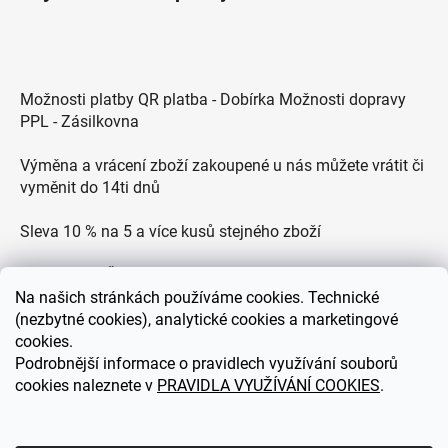
Možnosti platby QR platba - Dobírka Možnosti dopravy
PPL - Zásilkovna
Výměna a vrácení zboží zakoupené u nás můžete vrátit či
vyměnit do 14ti dnů
Sleva 10 % na 5 a více kusů stejného zboží
Doprava po ČR zdarma pro objednávky nad 2500 Kč
Na
našich stránkách používáme cookies. Technické
Zákaznická podpora každý všední den od 9.00 do 18.00
(nezbytné cookies), analytické cookies a marketingové
hodin
cookies.
Podrobnější informace o pravidlech využívání souborů
cookies naleznete v
PRAVIDLA VYUŽÍVÁNÍ COOKIES
.