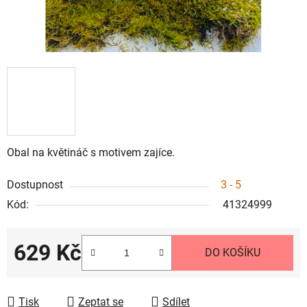
Obal na květináč s motivem zajíce.
Dostupnost
3 - 5
Kód:
41324999
629 Kč
DO KOŠÍKU
Měrná cena:
Tisk
Zeptat se
Sdílet