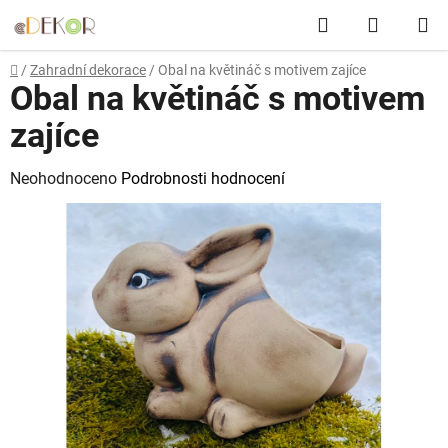
Přejít
Hledat
NÁKUP
na
obsah
KOŠÍK
Domů
/
Zahradní dekorace
/
Obal na květináč s motivem zajíce
Obal na květináč s motivem
zajíce
Průměrné
Neohodnoceno
Podrobnosti hodnocení
hodnocení
produktu
je
0,0
z
5
hvězdiček.