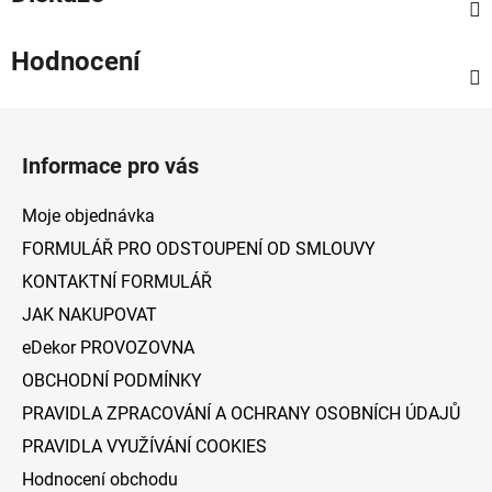
Hodnocení
Z
á
Informace pro vás
p
a
Moje objednávka
t
FORMULÁŘ PRO ODSTOUPENÍ OD SMLOUVY
í
KONTAKTNÍ FORMULÁŘ
JAK NAKUPOVAT
eDekor PROVOZOVNA
OBCHODNÍ PODMÍNKY
PRAVIDLA ZPRACOVÁNÍ A OCHRANY OSOBNÍCH ÚDAJŮ
PRAVIDLA VYUŽÍVÁNÍ COOKIES
Hodnocení obchodu