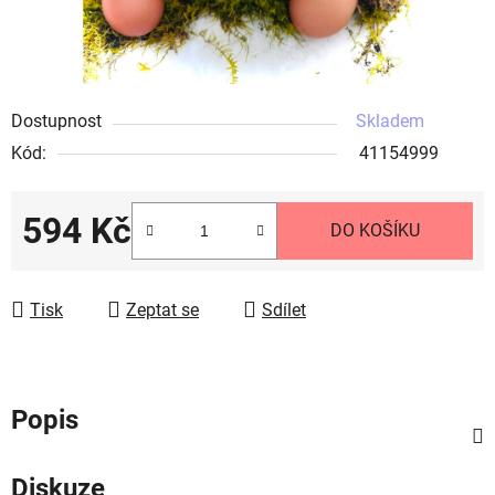
Dostupnost
Skladem
Kód:
41154999
594 Kč
DO KOŠÍKU
Měrná cena:
Tisk
Zeptat se
Sdílet
Popis
Diskuze