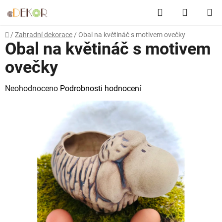
Přejít
Hledat
NÁKUP
na
obsah
KOŠÍK
Domů
/
Zahradní dekorace
/
Obal na květináč s motivem ovečky
Obal na květináč s motivem
ovečky
Průměrné
Neohodnoceno
Podrobnosti hodnocení
hodnocení
produktu
je
0,0
z
5
hvězdiček.