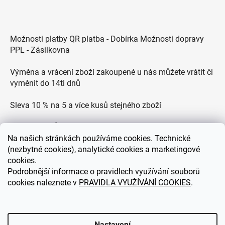
Možnosti platby QR platba - Dobírka Možnosti dopravy
PPL - Zásilkovna
Výměna a vrácení zboží zakoupené u nás můžete vrátit či
vyměnit do 14ti dnů
Sleva 10 % na 5 a více kusů stejného zboží
Doprava po ČR zdarma pro objednávky nad 2500 Kč
Na
našich stránkách používáme cookies. Technické
Zákaznická podpora každý všední den od 9.00 do 18.00
(nezbytné cookies), analytické cookies a marketingové
hodin
cookies.
Podrobnější informace o pravidlech využívání souborů
cookies naleznete v
PRAVIDLA VYUŽÍVÁNÍ COOKIES
.
eDEKOR.cz
Nastavení