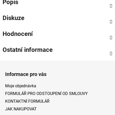
Popis
Diskuze
Hodnocení
Ostatní informace
Z
á
Informace pro vás
p
a
Moje objednávka
t
FORMULÁŘ PRO ODSTOUPENÍ OD SMLOUVY
í
KONTAKTNÍ FORMULÁŘ
JAK NAKUPOVAT