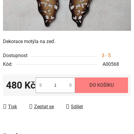
Dekorace motýla na zeď.
Dostupnost
3 - 5
Kód:
A00568
480 Kč
DO KOŠÍKU
Měrná cena:
Tisk
Zeptat se
Sdílet