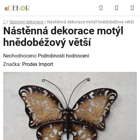
Přejít
Hledat
NÁKUP
na
obsah
KOŠÍK
Domů
/
Sezónní dekorace
/
Nástěnná dekorace motýl hnědobéžový větší
Nástěnná dekorace motýl
hnědobéžový větší
Průměrné
Neohodnoceno
Podrobnosti hodnocení
hodnocení
Značka:
Prodex Import
produktu
je
0,0
z
5
hvězdiček.