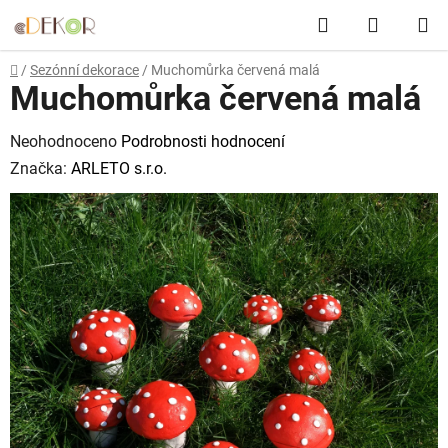
Přejít
Hledat
NÁKUP
na
obsah
KOŠÍK
Domů
/
Sezónní dekorace
/
Muchomůrka červená malá
Muchomůrka červená malá
Průměrné
Neohodnoceno
Podrobnosti hodnocení
hodnocení
Značka:
ARLETO s.r.o.
produktu
je
0,0
z
5
hvězdiček.