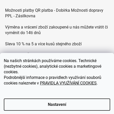
Možnosti platby QR platba - Dobírka Možnosti dopravy
PPL - Zásilkovna
Výměna a vrácení zboží zakoupené u nás můžete vrátit či
vyměnit do 14ti dnů
Sleva 10 % na 5 a více kusů stejného zboží
Doprava po ČR zdarma pro objednávky nad 2500 Kč
Na
našich stránkách používáme cookies. Technické
Zákaznická podpora každý všední den od 9.00 do 18.00
(nezbytné cookies), analytické cookies a marketingové
hodin
cookies.
Podrobnější informace o pravidlech využívání souborů
cookies naleznete v
PRAVIDLA VYUŽÍVÁNÍ COOKIES
.
eDEKOR.cz
Nastavení