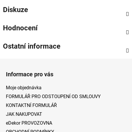
Diskuze
Hodnocení
Ostatní informace
Z
á
Informace pro vás
p
a
Moje objednávka
t
FORMULÁŘ PRO ODSTOUPENÍ OD SMLOUVY
í
KONTAKTNÍ FORMULÁŘ
JAK NAKUPOVAT
eDekor PROVOZOVNA
OBCHODNÍ PODMÍNKY