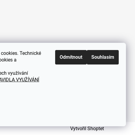
cookies. Technické
Zákaznická podpora každý všední
Odmítnout
Souhlasím
ookies a
den od 9.00 do 18.00 hodin
ech využívání
AVIDLA VYUŽÍVÁNÍ
Vytvořil Shoptet