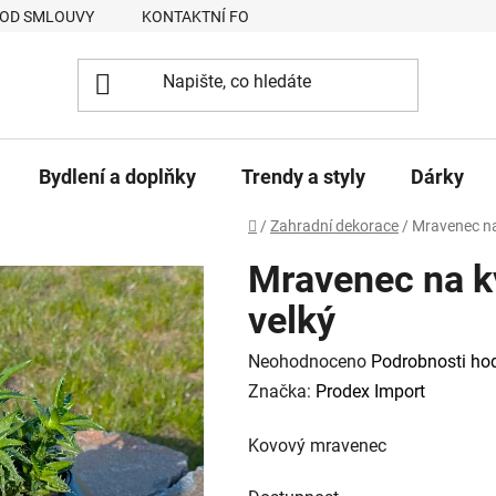
 OD SMLOUVY
KONTAKTNÍ FORMULÁŘ
JAK NAKUPOVAT
Bydlení a doplňky
Trendy a styly
Dárky
Domů
/
Zahradní dekorace
/
Mravenec na
Mravenec na k
velký
Průměrné
Neohodnoceno
Podrobnosti ho
hodnocení
Značka:
Prodex Import
produktu
Kovový mravenec
je
0,0