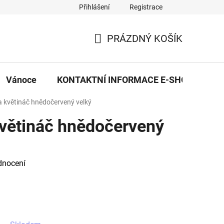
Přihlášení
Registrace
eDekor PROVOZOVNA
OBCHODNÍ PODMÍNKY
PRAVID
PRÁZDNÝ KOŠÍK
NÁKUPNÍ
KOŠÍK
Vánoce
KONTAKTNÍ INFORMACE E-SHOPU
 květináč hnědočervený velký
větináč hnědočervený
dnocení