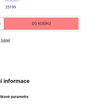
Skladem
25199
DO KOŠÍKU
Sdílet
í informace
ňkové parametry