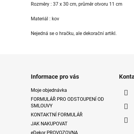
Rozměry :
37 x 30 cm, průměr otvoru 11 cm
Materiál : kov
Nejedná se o hračku, ale dekorační artikl.
Z
á
Informace pro vás
Kont
p
a
Moje objednávka
t
FORMULÁŘ PRO ODSTOUPENÍ OD
í
SMLOUVY
KONTAKTNÍ FORMULÁŘ
JAK NAKUPOVAT
eDekor PROVOZOVNA