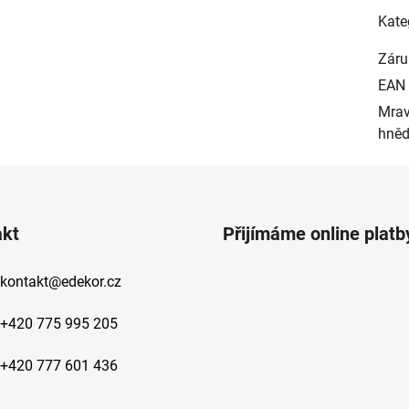
Kate
Záru
EAN
Mrav
hněd
akt
Přijímáme online platb
kontakt
@
edekor.cz
+420 775 995 205
+420 777 601 436