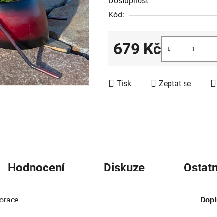
Dostupnost
z
Kód:
5
hvězdiček.
679 Kč
Měrná cena:
Tisk
Zeptat se
Hodnocení
Diskuze
Ostatn
orace
Dopl