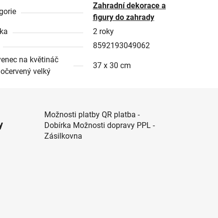
Zahradní dekorace a
gorie
figury do zahrady
ka
2 roky
8592193049062
enec na květináč
37 x 30 cm
očervený velký
Možnosti platby QR platba -
y
Dobírka Možnosti dopravy PPL -
Zásilkovna