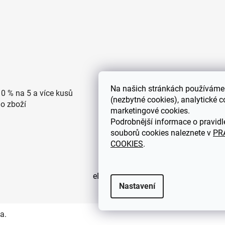
Na
našich stránkách používáme 
10 % na 5 a více kusů
Doprava po ČR zdarma pro
(nezbytné cookies), analytické c
ho zboží
objednávky nad 2500 Kč
marketingové cookies.
Podrobnější informace o pravidl
souborů cookies naleznete v
PR
COOKIES
.
eDEKOR.cz
Nastavení
a.