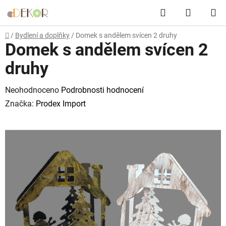
Přejít
Hledat
NÁKUP
na
obsah
KOŠÍK
Domů
/
Bydlení a doplňky
/
Domek s andělem svícen 2 druhy
Domek s andělem svícen 2
druhy
Průměrné
Neohodnoceno
Podrobnosti hodnocení
hodnocení
Značka:
Prodex Import
produktu
je
0,0
z
5
hvězdiček.