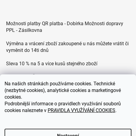
Možnosti platby QR platba - Dobírka Možnosti dopravy
PPL - Zásilkovna
Výměna a vrácení zboží zakoupené u nás můžete vrátit či
vyměnit do 14ti dnů
Sleva 10 % na 5 a více kusů stejného zboží
Doprava po ČR zdarma pro objednávky nad 2500 Kč
Na
našich stránkách používáme cookies. Technické
Zákaznická podpora každý všední den od 9.00 do 18.00
(nezbytné cookies), analytické cookies a marketingové
hodin
cookies.
Podrobnější informace o pravidlech využívání souborů
cookies naleznete v
PRAVIDLA VYUŽÍVÁNÍ COOKIES
.
eDEKOR.cz
Nastavení