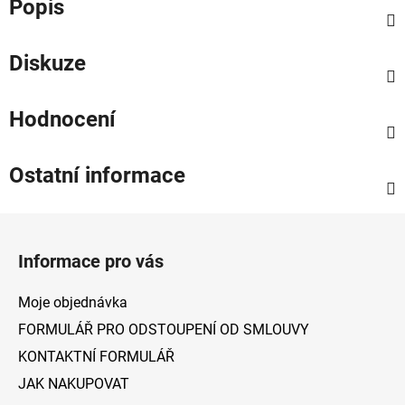
Popis
Diskuze
Hodnocení
Ostatní informace
Z
á
Informace pro vás
p
a
Moje objednávka
t
FORMULÁŘ PRO ODSTOUPENÍ OD SMLOUVY
í
KONTAKTNÍ FORMULÁŘ
JAK NAKUPOVAT