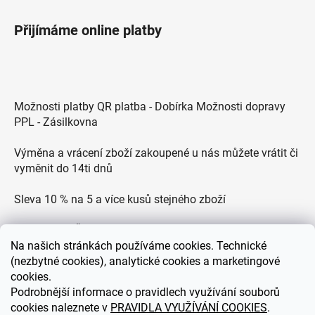
Přijímáme online platby
Možnosti platby QR platba - Dobírka Možnosti dopravy
PPL - Zásilkovna
Výměna a vrácení zboží zakoupené u nás můžete vrátit či
vyměnit do 14ti dnů
Sleva 10 % na 5 a více kusů stejného zboží
Doprava po ČR zdarma pro objednávky nad 2500 Kč
Na
našich stránkách používáme cookies. Technické
Zákaznická podpora každý všední den od 9.00 do 18.00
(nezbytné cookies), analytické cookies a marketingové
hodin
cookies.
Podrobnější informace o pravidlech využívání souborů
cookies naleznete v
PRAVIDLA VYUŽÍVÁNÍ COOKIES
.