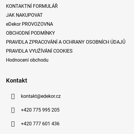
í
KONTAKTNÍ FORMULÁŘ
JAK NAKUPOVAT
eDekor PROVOZOVNA
OBCHODNÍ PODMÍNKY
PRAVIDLA ZPRACOVÁNÍ A OCHRANY OSOBNÍCH ÚDAJŮ
PRAVIDLA VYUŽÍVÁNÍ COOKIES
Hodnocení obchodu
Kontakt
kontakt
@
edekor.cz
+420 775 995 205
+420 777 601 436