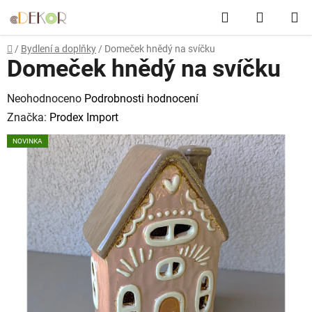
Přejít
Hledat
NÁKUP
na
obsah
KOŠÍK
Domů
/
Bydlení a doplňky
/
Domeček hnědý na svíčku
Domeček hnědý na svíčku
Průměrné
Neohodnoceno
Podrobnosti hodnocení
hodnocení
Značka:
Prodex Import
produktu
NOVINKA
je
0,0
z
5
hvězdiček.