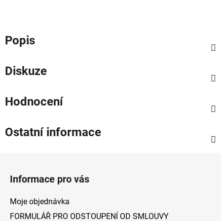
Popis
Diskuze
Hodnocení
Ostatní informace
Z
á
Informace pro vás
p
a
Moje objednávka
t
FORMULÁŘ PRO ODSTOUPENÍ OD SMLOUVY