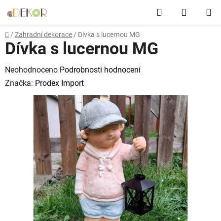
Přejít
Hledat
NÁKUP
na
obsah
KOŠÍK
Domů
/
Zahradní dekorace
/
Dívka s lucernou MG
Dívka s lucernou MG
Průměrné
Neohodnoceno
Podrobnosti hodnocení
hodnocení
Značka:
Prodex Import
produktu
je
0,0
z
5
hvězdiček.