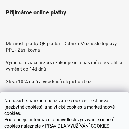
Přijímáme online platby
Možnosti platby QR platba - Dobírka Možnosti dopravy
PPL - Zásilkovna
Výměna a vrácení zboží zakoupené u nás můžete vrátit či
vyměnit do 14ti dnů
Sleva 10 % na 5 a více kusů stejného zboží
Doprava po ČR zdarma pro objednávky nad 2500 Kč
Na
našich stránkách používáme cookies. Technické
Zákaznická podpora každý všední den od 9.00 do 18.00
(nezbytné cookies), analytické cookies a marketingové
hodin
cookies.
Podrobnější informace o pravidlech využívání souborů
cookies naleznete v
PRAVIDLA VYUŽÍVÁNÍ COOKIES
.