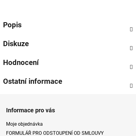
Popis
Diskuze
Hodnocení
Ostatní informace
Z
á
Informace pro vás
p
a
Moje objednávka
t
FORMULÁŘ PRO ODSTOUPENÍ OD SMLOUVY