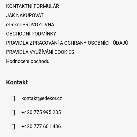
í
KONTAKTNÍ FORMULÁŘ
JAK NAKUPOVAT
eDekor PROVOZOVNA
OBCHODNÍ PODMÍNKY
PRAVIDLA ZPRACOVÁNÍ A OCHRANY OSOBNÍCH ÚDAJŮ
PRAVIDLA VYUŽÍVÁNÍ COOKIES
Hodnocení obchodu
Kontakt
kontakt
@
edekor.cz
+420 775 995 205
+420 777 601 436