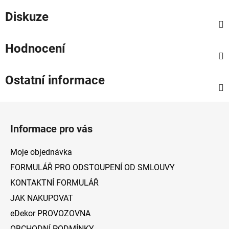
Diskuze
Hodnocení
Ostatní informace
Z
á
Informace pro vás
p
a
Moje objednávka
t
FORMULÁŘ PRO ODSTOUPENÍ OD SMLOUVY
í
KONTAKTNÍ FORMULÁŘ
JAK NAKUPOVAT
eDekor PROVOZOVNA
OBCHODNÍ PODMÍNKY