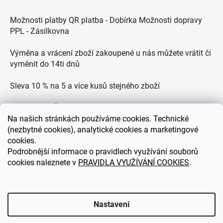
Možnosti platby QR platba - Dobírka Možnosti dopravy
PPL - Zásilkovna
Výměna a vrácení zboží zakoupené u nás můžete vrátit či
vyměnit do 14ti dnů
Sleva 10 % na 5 a více kusů stejného zboží
Doprava po ČR zdarma pro objednávky nad 2500 Kč
Na
našich stránkách používáme cookies. Technické
Zákaznická podpora každý všední den od 9.00 do 18.00
(nezbytné cookies), analytické cookies a marketingové
hodin
cookies.
Podrobnější informace o pravidlech využívání souborů
cookies naleznete v
PRAVIDLA VYUŽÍVÁNÍ COOKIES
.
eDEKOR.cz
Nastavení