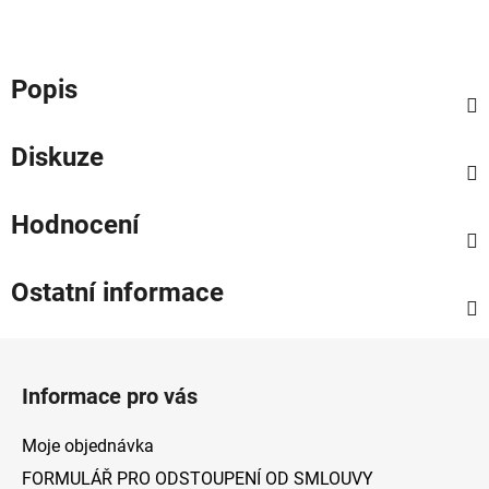
Popis
Diskuze
Hodnocení
Ostatní informace
Z
á
Informace pro vás
p
a
Moje objednávka
t
FORMULÁŘ PRO ODSTOUPENÍ OD SMLOUVY