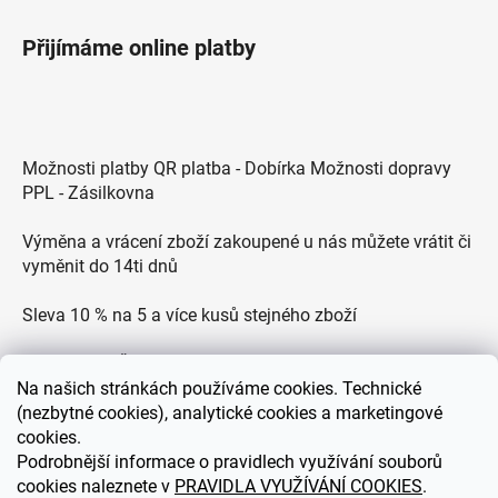
Přijímáme online platby
Možnosti platby QR platba - Dobírka Možnosti dopravy
PPL - Zásilkovna
Výměna a vrácení zboží zakoupené u nás můžete vrátit či
vyměnit do 14ti dnů
Sleva 10 % na 5 a více kusů stejného zboží
Doprava po ČR zdarma pro objednávky nad 2500 Kč
Na
našich stránkách používáme cookies. Technické
Zákaznická podpora každý všední den od 9.00 do 18.00
(nezbytné cookies), analytické cookies a marketingové
hodin
cookies.
Podrobnější informace o pravidlech využívání souborů
cookies naleznete v
PRAVIDLA VYUŽÍVÁNÍ COOKIES
.