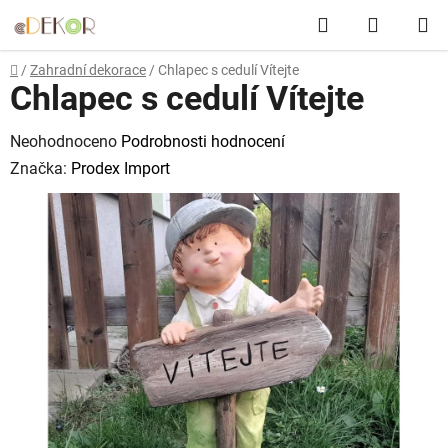
Přejít
Hledat
NÁKUP
na
obsah
KOŠÍK
Domů
/
Zahradní dekorace
/
Chlapec s cedulí Vítejte
Chlapec s cedulí Vítejte
Průměrné
Neohodnoceno
Podrobnosti hodnocení
hodnocení
Značka:
Prodex Import
produktu
je
0,0
z
5
hvězdiček.