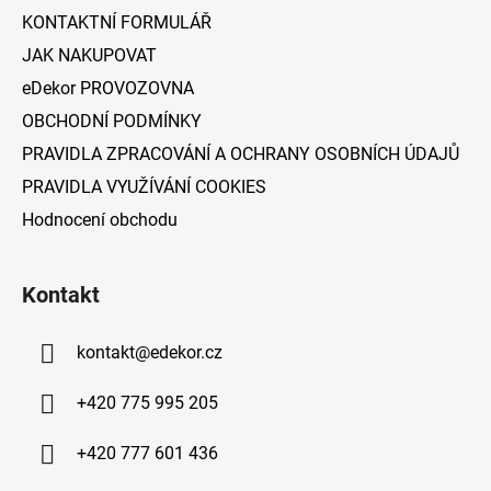
í
KONTAKTNÍ FORMULÁŘ
JAK NAKUPOVAT
eDekor PROVOZOVNA
OBCHODNÍ PODMÍNKY
PRAVIDLA ZPRACOVÁNÍ A OCHRANY OSOBNÍCH ÚDAJŮ
PRAVIDLA VYUŽÍVÁNÍ COOKIES
Hodnocení obchodu
Kontakt
kontakt
@
edekor.cz
+420 775 995 205
+420 777 601 436