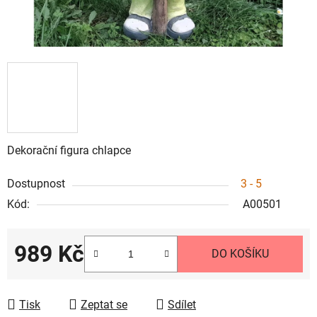
Dekorační figura chlapce
Dostupnost
3 - 5
Kód:
A00501
989 Kč
DO KOŠÍKU
Měrná cena:
Tisk
Zeptat se
Sdílet