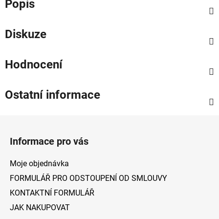
Popis
Diskuze
Hodnocení
Ostatní informace
Z
á
Informace pro vás
p
a
Moje objednávka
t
FORMULÁŘ PRO ODSTOUPENÍ OD SMLOUVY
í
KONTAKTNÍ FORMULÁŘ
JAK NAKUPOVAT