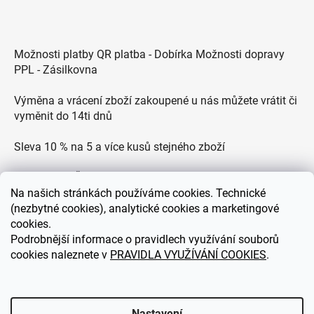
Možnosti platby QR platba - Dobírka Možnosti dopravy
PPL - Zásilkovna
Výměna a vrácení zboží zakoupené u nás můžete vrátit či
vyměnit do 14ti dnů
Sleva 10 % na 5 a více kusů stejného zboží
Doprava po ČR zdarma pro objednávky nad 2500 Kč
Na
našich stránkách používáme cookies. Technické
Zákaznická podpora každý všední den od 9.00 do 18.00
(nezbytné cookies), analytické cookies a marketingové
hodin
cookies.
Podrobnější informace o pravidlech využívání souborů
cookies naleznete v
PRAVIDLA VYUŽÍVÁNÍ COOKIES
.
eDEKOR.cz
Nastavení