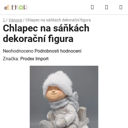
Přejít
Hledat
NÁKUP
na
obsah
KOŠÍK
Domů
/
Vánoce
/
Chlapec na sáňkách dekorační figura
Chlapec na sáňkách
dekorační figura
Průměrné
Neohodnoceno
Podrobnosti hodnocení
hodnocení
Značka:
Prodex Import
produktu
je
0,0
z
5
hvězdiček.