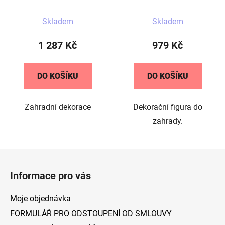
Průměrné
Skladem
Skladem
hodnocení
produktu
1 287 Kč
979 Kč
je
5,0
DO KOŠÍKU
DO KOŠÍKU
z
5
Zahradní dekorace
Dekorační figura do
hvězdiček.
zahrady.
Z
á
Informace pro vás
p
a
Moje objednávka
t
FORMULÁŘ PRO ODSTOUPENÍ OD SMLOUVY
í