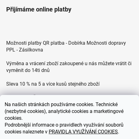
Přijímáme online platby
Možnosti platby QR platba - Dobírka Možnosti dopravy
PPL - Zásilkovna
Výměna a vrácení zboží zakoupené u nás můžete vrátit či
vyměnit do 14ti dnů
Sleva 10 % na 5 a více kusů stejného zboží
Doprava po ČR zdarma pro objednávky nad 2500 Kč
Na
našich stránkách používáme cookies. Technické
(nezbytné cookies), analytické cookies a marketingové
Zákaznická podpora každý všední den od 9.00 do 18.00
cookies.
hodin
Podrobnější informace o pravidlech využívání souborů
cookies naleznete v
PRAVIDLA VYUŽÍVÁNÍ COOKIES
.