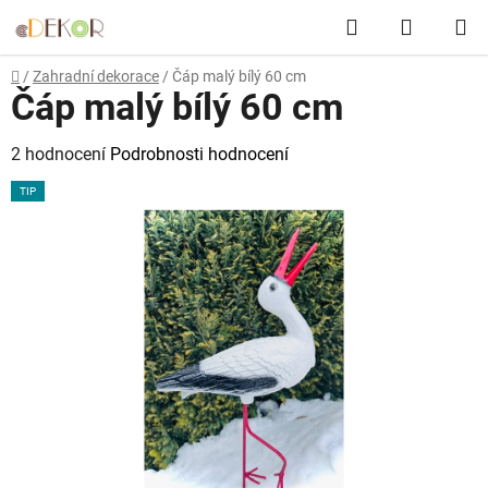
Přejít
Hledat
NÁKUP
na
obsah
KOŠÍK
Domů
/
Zahradní dekorace
/
Čáp malý bílý 60 cm
Čáp malý bílý 60 cm
Průměrné
2 hodnocení
Podrobnosti hodnocení
hodnocení
TIP
produktu
je
5,0
z
5
hvězdiček.