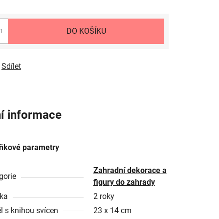
DO KOŠÍKU
Sdílet
í informace
ňkové parametry
Zahradní dekorace a
gorie
figury do zahrady
ka
2 roky
l s knihou svícen
23 x 14 cm