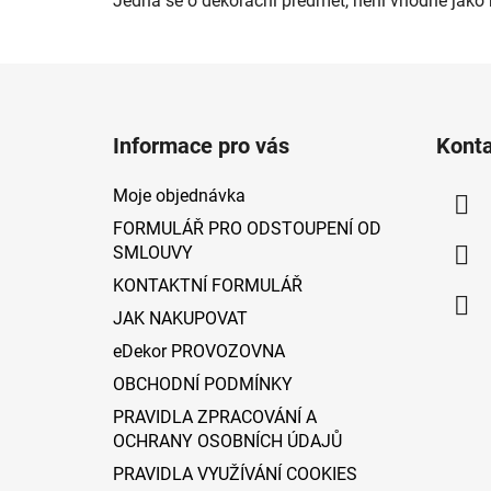
Jedná se o dekorační předmět, není vhodné jako 
Z
á
Informace pro vás
Kont
p
a
Moje objednávka
t
FORMULÁŘ PRO ODSTOUPENÍ OD
í
SMLOUVY
KONTAKTNÍ FORMULÁŘ
JAK NAKUPOVAT
eDekor PROVOZOVNA
OBCHODNÍ PODMÍNKY
PRAVIDLA ZPRACOVÁNÍ A
OCHRANY OSOBNÍCH ÚDAJŮ
PRAVIDLA VYUŽÍVÁNÍ COOKIES