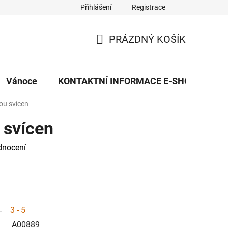
Přihlášení
Registrace
eDekor PROVOZOVNA
OBCHODNÍ PODMÍNKY
PRAVID
PRÁZDNÝ KOŠÍK
NÁKUPNÍ
KOŠÍK
Vánoce
KONTAKTNÍ INFORMACE E-SHOPU
ou svícen
 svícen
dnocení
3 - 5
A00889