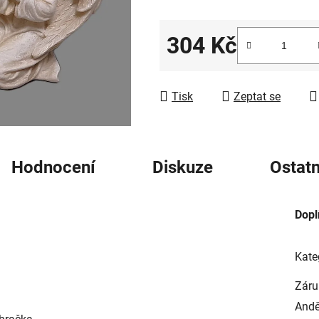
5
hvězdiček.
304 Kč
Měrná cena:
Tisk
Zeptat se
Hodnocení
Diskuze
Ostatn
Dopl
Kate
Záru
Andě