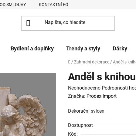
 OD SMLOUVY
KONTAKTNÍ FORMULÁŘ
JAK NAKUPOVAT
Bydlení a doplňky
Trendy a styly
Dárky
Domů
/
Zahradní dekorace
/
Anděl s knih
Anděl s knihou
Průměrné
Neohodnoceno
Podrobnosti ho
hodnocení
Značka:
Prodex Import
produktu
Dekorační svícen
je
0,0
Dostupnost
z
Kód: