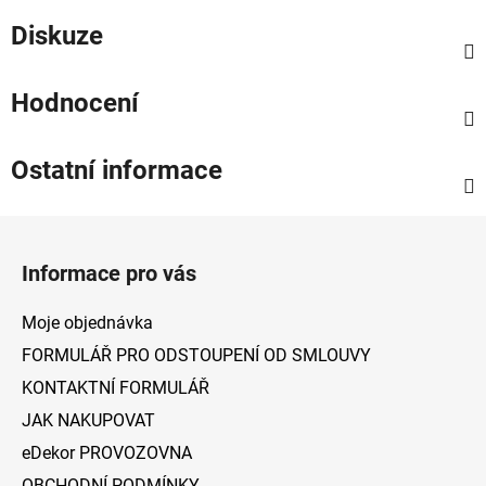
Diskuze
Hodnocení
Ostatní informace
Z
á
Informace pro vás
p
a
Moje objednávka
t
FORMULÁŘ PRO ODSTOUPENÍ OD SMLOUVY
í
KONTAKTNÍ FORMULÁŘ
JAK NAKUPOVAT
eDekor PROVOZOVNA
OBCHODNÍ PODMÍNKY