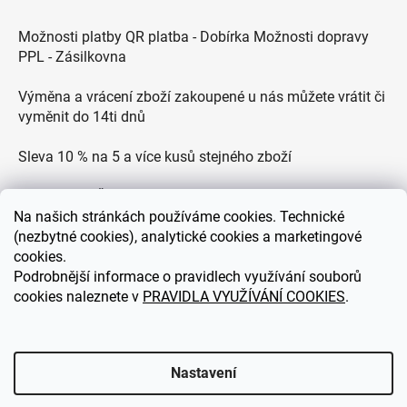
Možnosti platby QR platba - Dobírka Možnosti dopravy
PPL - Zásilkovna
Výměna a vrácení zboží zakoupené u nás můžete vrátit či
vyměnit do 14ti dnů
Sleva 10 % na 5 a více kusů stejného zboží
Doprava po ČR zdarma pro objednávky nad 2500 Kč
Na
našich stránkách používáme cookies. Technické
Zákaznická podpora každý všední den od 9.00 do 18.00
(nezbytné cookies), analytické cookies a marketingové
hodin
cookies.
Podrobnější informace o pravidlech využívání souborů
cookies naleznete v
PRAVIDLA VYUŽÍVÁNÍ COOKIES
.
eDEKOR.cz
Nastavení