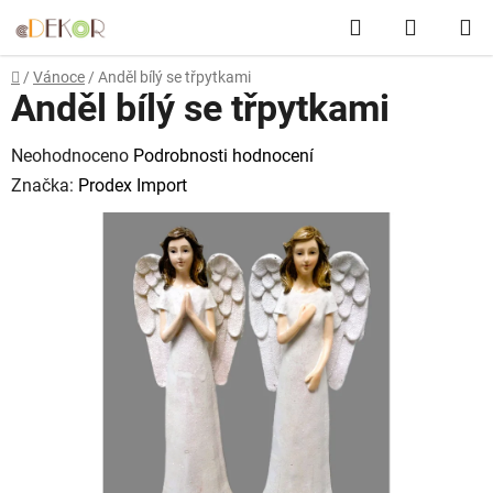
Přejít
Hledat
NÁKUP
na
obsah
KOŠÍK
Domů
/
Vánoce
/
Anděl bílý se třpytkami
Anděl bílý se třpytkami
Průměrné
Neohodnoceno
Podrobnosti hodnocení
hodnocení
Značka:
Prodex Import
produktu
je
0,0
z
5
hvězdiček.